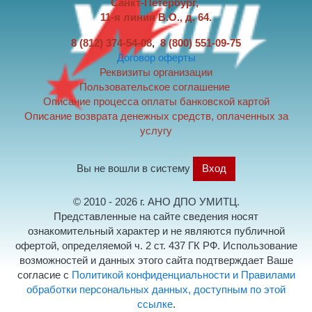
Санкт-Петербург,
11-я линия В.О., д. 64.
8 (812) 374-54-08
,
8 (800) 551-09-75
Договор оферты
Реквизиты организации
Пользовательское соглашение
Описание процесса оплаты банковской картой
Описание возврата денежных средств, оплаченных за
услугу
Вы не вошли в систему
Вход
© 2010 - 2026 г. АНО ДПО УМИТЦ.
Представленные на сайте сведения носят
ознакомительный характер и не являются публичной
офертой, определяемой ч. 2 ст. 437 ГК РФ. Использование
возможностей и данных этого сайта подтверждает Ваше
согласие с
Политикой конфиденциальности и Правилами
обработки персональных данных, доступным по этой
ссылке
.