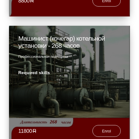
8800
R
Enrol
Машинист (кочегар) котельной
установки - 268 часов
Профессиональная подготовка
Required skills
11800
R
Enrol