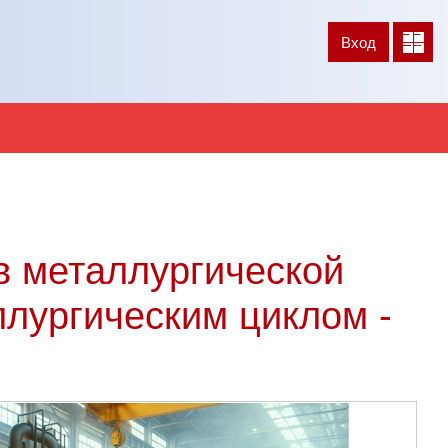
Вход
В начало
в металлургической
лургическим циклом -